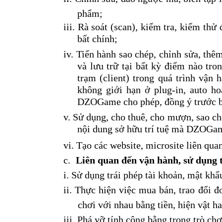
phẩm;
iii.
Rà soát (scan), kiểm tra, kiểm thử
bất chính;
iv.
Tiến hành sao chép, chỉnh sửa, thêm
và lưu trữ tại bất kỳ điểm nào tr
trạm (client) trong quá trình vận
không giới hạn ở plug-in, auto h
DZOG
ame cho phép, đồng ý trước 
v.
Sử dụng, cho thuê, cho mượn, sao ché
nội dung sở hữu trí tuệ mà
DZOG
am
vi.
Tạo các website, microsite liên qu
c.
Liên quan đến vận hành, sử dụng t
i.
Sử dụng trái phép tài khoản, mật khẩ
ii.
Thực hiện việc mua bán, trao đổi đơ
chơi với nhau bằng tiền, hiện vật h
iii.
Phá vỡ tính công bằng trong trò chơ