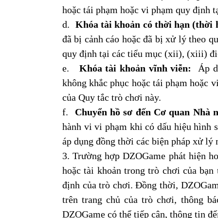
hoặc tái phạm hoặc vi phạm quy định tại
d.
Khóa tài khoản có thời hạn (thời 
đã bị cảnh cáo hoặc đã bị xử lý theo 
quy định tại các tiểu mục (xii), (xiii) 
e.
Khóa tài khoản vĩnh viễn:
Áp dụ
không khắc phục hoặc tái phạm hoặc vi p
của Quy tắc trò chơi này.
f.
Chuyển hồ sơ đến Cơ quan Nhà n
hành vi vi phạm khi có dấu hiệu hình 
áp dụng đồng thời các biện pháp xử lý
3.
Trường hợp
DZOG
ame phát hiện ho
hoặc tài khoản trong trò chơi của bạ
định của trò chơi. Đồng thời,
DZOG
am
trên trang chủ của trò chơi, thông 
DZOG
ame có thể tiếp cận, thông tin đ