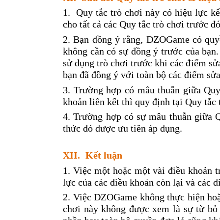
1.
Quy tắc trò chơi này có hiệu lực k
cho tất cả các Quy tắc trò chơi trước đó
2.
Bạn đồng ý rằng,
DZOG
ame có quy
không cần có sự đồng ý trước của bạn
sử dụng trò chơi trước khi các điểm sửa
bạn đã đồng ý với toàn bộ các điểm sửa
3.
Trường hợp có mâu thuẫn giữa
Q
uy
khoản liên kết thì quy định tại
Q
uy tắc
4.
Trường hợp có sự mâu thuẫn giữa
thức đó được ưu tiên áp dụng.
XII.
Kết luận
1.
Việc một hoặc một vài điều khoản t
lực của các điều khoản còn lại và các đ
2.
Việc
DZOG
ame không thực hiện hoặ
chơi này không được xem là sự từ bỏ 