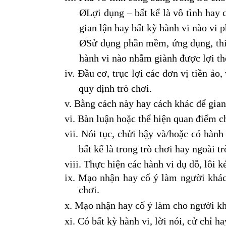
Ø
Lợi dụng – bất kể là vô tình hay c
gian lận hay bất kỳ hành vi nào vi 
Ø
Sử dụng phần mềm, ứng dụng, thiế
hành vi nào nhằm giành được lợi thế
iv.
Đầu cơ, trục lợi các đơn vị tiền ảo
quy định trò chơi.
v.
Bằng cách này hay cách khác để gian 
vi.
Bàn luận hoặc thể hiện quan điểm chí
vii.
Nói tục, chửi bậy và/hoặc có hành
bất kể là trong trò chơi hay ngoài tr
viii.
Thực hiện các hành vi dụ dỗ, lôi 
ix.
Mạo nhận hay cố ý làm người khác 
chơi.
x.
Mạo nhận hay cố ý làm cho người khá
xi.
Có bất kỳ hành vi, lời nói, cử chỉ h