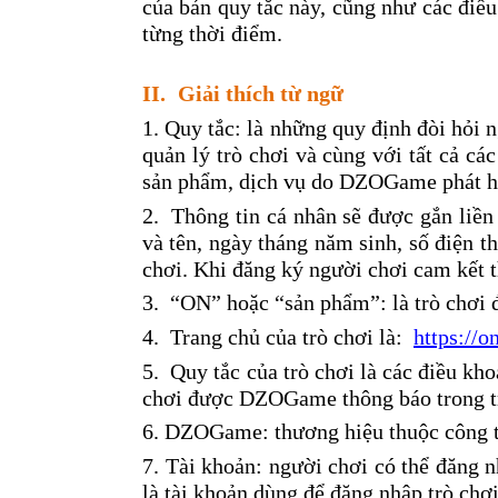
của bản quy tắc này, cũng như các điều
từng thời điểm.
II.
Giải thích từ ngữ
1.
Quy tắc: là những quy định đòi hỏi n
quản lý trò chơi và cùng với tất cả cá
sản phẩm, dịch vụ do
DZOG
ame phát h
2.
Thông tin cá nhân sẽ được gắn liền
và tên, ngày tháng năm sinh, số điện th
chơi. Khi đăng ký người chơi cam kết t
3.
“
ON
” hoặc “sản phẩm”: là trò chơi 
4.
Trang chủ của trò chơi là:
https://
5.
Quy tắc của trò chơi là các điều kho
chơi được
DZOG
ame thông báo trong t
6.
DZOG
ame: thương hiệu thuộc côn
7.
Tài khoản: người chơi có thể đăng 
là tài khoản dùng để đăng nhập trò chơ