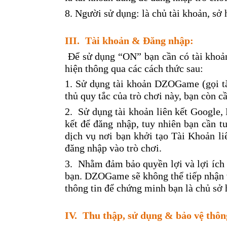
8.
Người sử dụng: là chủ tài khoản, sở 
III.
Tài khoản & Đăng nhập:
Để sử dụng
“ON”
bạn
cần có tài khoả
hiện thông qua các cách thức sau:
1.
Sử dụng tài khoản
DZOG
ame (gọi t
thủ quy tắc của trò chơi này, bạn còn c
2.
Sử dụng tài khoản liên kết Google,
kết để đăng nhập, tuy nhiên bạn cần t
dịch vụ nơi bạn khởi tạo Tài Khoản li
đăng nhập vào trò chơi.
3.
Nhằm đảm bảo quyền lợi và lợi ích
bạn.
DZOG
ame sẽ không thể tiếp nhận 
thông tin để chứng minh bạn là chủ sở 
IV.
Thu thập, sử dụng & bảo vệ thôn