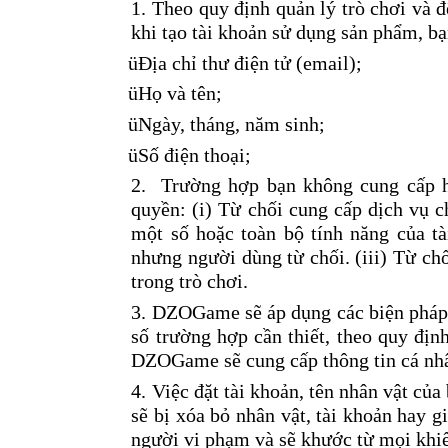
1.
Theo quy định quản lý trò chơi và để
khi tạo tài khoản sử dụng sản phẩm, bạ
ü
Địa chỉ thư điện tử (email);
ü
Họ và tên;
ü
Ngày, tháng, năm sinh;
ü
Số điện thoại;
2.
Trường hợp bạn không cung cấp ho
quyền: (i) Từ chối cung cấp dịch vụ 
một số hoặc toàn bộ tính năng của tà
nhưng người dùng từ chối. (iii) Từ chố
trong trò chơi.
3.
DZOG
ame sẽ áp dụng các biện pháp 
số trường hợp cần thiết, theo quy đị
DZOG
ame sẽ cung cấp thông tin cá nh
4.
Việc đặt tài khoản, tên nhân vật của
sẽ bị xóa bỏ nhân vật, tài khoản hay g
người vi phạm và sẽ khước từ mọi khiế