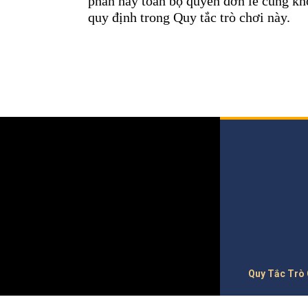
phần hay toàn bộ quyền đơn lẻ cũng khô
quy định trong Quy tắc trò chơi này.
Quy Tắc Trò 