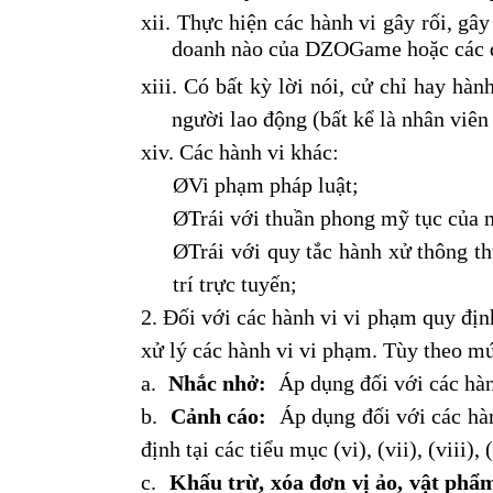
xii.
Thực hiện các hành vi gây rối, gây 
doanh nào của
DZOG
ame hoặc các 
xiii.
Có bất kỳ lời nói, cử chỉ hay hà
người lao động (bất kể là nhân viên
xiv.
Các hành vi khác:
Ø
Vi phạm pháp luật;
Ø
Trái với thuần phong mỹ tục của 
Ø
Trái với quy tắc hành xử thông t
trí trực tuyến;
2.
Đối với các hành vi vi phạm quy địn
xử lý các hành vi vi phạm. Tùy theo mứ
a.
Nhắc nhở:
Áp dụng đối với các hàn
b.
Cảnh cáo:
Áp dụng đối với các hà
định tại các tiểu mục (vi), (vii), (viii)
c.
Khấu trừ, xóa đơn vị ảo, vật phẩm