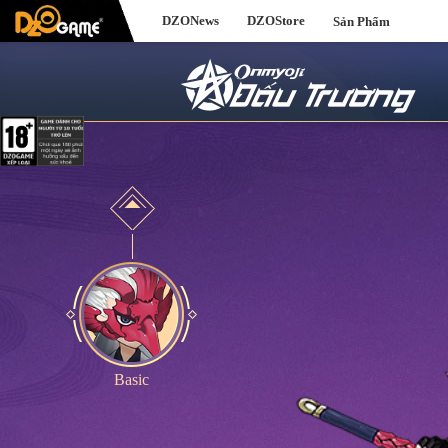
DZONews
DZOStore
Sản Phẩm
Basic