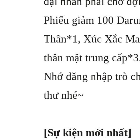
đại nhân phải chờ đợi
Phiếu giảm 100 Daru
Thân*1, Xúc Xắc Ma
thân mật trung cấp*3
Nhớ đăng nhập trò ch
thư nhé~
[Sự kiện mới nhất]