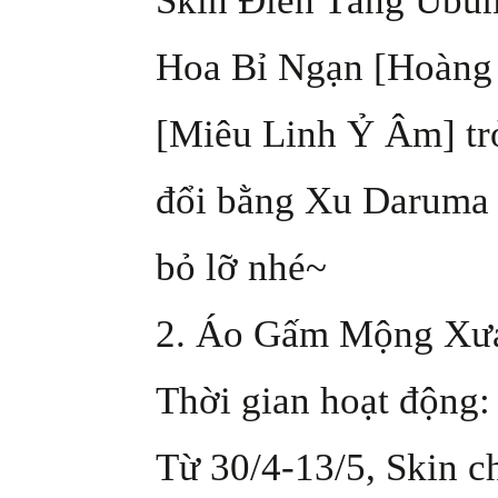
Skin Điển Tàng Ubum
Hoa Bỉ Ngạn [Hoàng 
[Miêu Linh Ỷ Âm] trở 
đổi bằng Xu Daruma 
bỏ lỡ nhé~
2. Áo Gấm Mộng Xưa 
Thời gian hoạt động:
Từ 30/4-13/5, Skin 