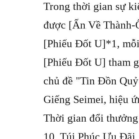
Trong thời gian sự k
được [Ấn Về Thành-Ô
[Phiếu Đốt U]*1, mỗi
[Phiếu Đốt U] tham g
chủ đề "Tin Đồn Quỷ
Giếng Seimei, hiệu ứ
Thời gian đổi thưởng
10. Túi Phúc Ưu Đãi