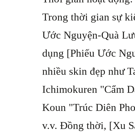
Trong thời gian sự k
Ước Nguyện-Quà Lưu 
dụng [Phiếu Ước Nguy
nhiều skin đẹp như 
Ichimokuren "Cẩm D
Koun "Trúc Diên Pho
v.v. Đồng thời, [Xu 