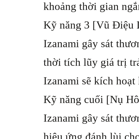
khoảng thời gian ngắ
Kỹ năng 3 [Vũ Điệu D
Izanami gây sát thươ
thời tích lũy giá trị 
Izanami sẽ kích hoạt 
Kỹ năng cuối [Nụ Hô
Izanami gây sát thươ
hiệu ứng đánh lùi cho