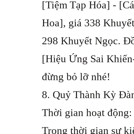
[Tiệm Tạp Hóa] - [C
Hoa], giá 338 Khuyết
298 Khuyết Ngọc. Đồ
[Hiệu Ứng Sai Khiến-
đừng bỏ lỡ nhé!
8. Quỷ Thành Kỳ Đà
Thời gian hoạt động: 
Trong thời gian sự k