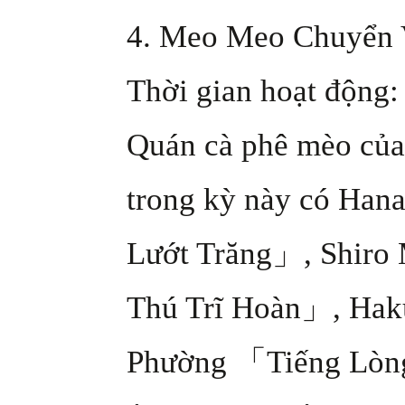
4. Meo Meo Chuyển
Thời gian hoạt động: 
Quán cà phê mèo của
trong kỳ này có Ha
Lướt Trăng」, Shir
Thú Trĩ Hoàn」, Hak
Phường 「Tiếng Lòng