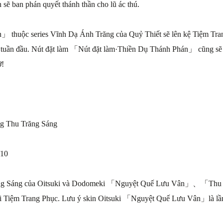
 sẽ ban phán quyết thánh thần cho lũ ác thú.
thuộc series Vĩnh Dạ Ánh Trăng của Quỷ Thiết sẽ lên kệ Tiệm Tran
tuần đầu. Nút đặt làm 「Nút đặt làm·Thiền Dụ Thánh Phán」 cũng sẽ b
ỡ!
g Thu Trăng Sáng
/10
răng Sáng của Oitsuki và Dodomeki 「Nguyệt Quế Lưu Vân」、「Thu L
tại Tiệm Trang Phục. Lưu ý skin Oitsuki 「Nguyệt Quế Lưu Vân」là lần t