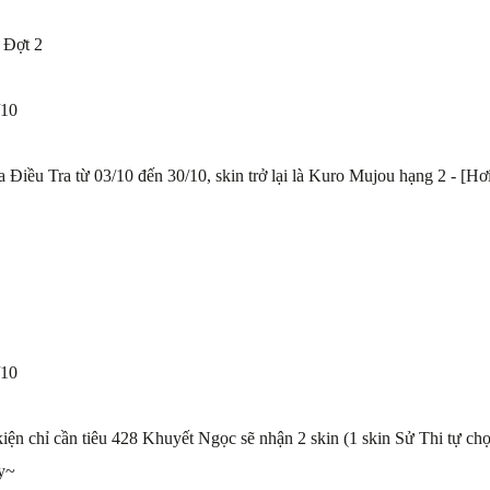
 Đợt 2
/10
ma Điều Tra từ 03/10 đến 30/10, skin trở lại là Kuro Mujou hạng 2 - 
/10
kiện chỉ cần tiêu 428 Khuyết Ngọc sẽ nhận 2 skin (1 skin Sử Thi tự ch
y~