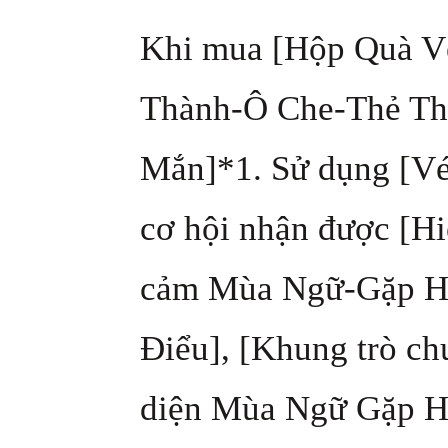
Khi mua [Hộp Quà V
Thành-Ô Che-Thẻ Th
Mắn]*1. Sử dụng [Vé
cơ hội nhận được [H
cảm Mùa Ngữ-Gặp Hu
Điểu], [Khung trò c
diện Mùa Ngữ Gặp H