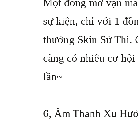
Một đồng mở vận may,
sự kiện, chỉ với 1 đồ
thưởng Skin Sử Thi.
càng có nhiều cơ hội
lần~
6, Âm Thanh Xu Hư