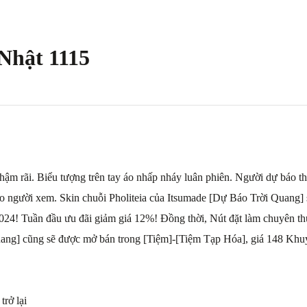
Nhật 1115
m rãi. Biểu tượng trên tay áo nhấp nháy luân phiên. Người dự báo thời
o người xem. Skin chuỗi Pholiteia của Itsumade [Dự Báo Trời Quang] 
024! Tuần đầu ưu đãi giảm giá 12%! Đồng thời, Nút đặt làm chuyên t
ang] cũng sẽ được mở bán trong [Tiệm]-[Tiệm Tạp Hóa], giá 148 Khuy
rở lại