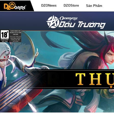
DZONews
DZOStore
Sản Phẩm