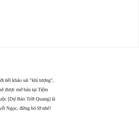
 tiết khảo sát "khí tượng",
sẽ được mở bán tại Tiệm
huộc [Dự Báo Trời Quang] là
ết Ngọc, đừng bỏ lỡ nhé!