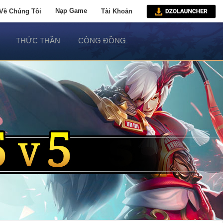
Về Chúng Tôi
Nạp Game
Tài Khoản
THỨC THẦN
CỘNG ĐỒNG