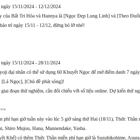
ì ngày 15/11/2024 - 12/12/2024
của Bất Tri Hỏa và Hannya là [Ngọc Đẹp Lung Linh] và [Theo Đuổi V
ảo trì ngày 15/11 - 12/12, đừng bỏ lỡ nhé!
ì ngày 15/11/2024 - 28/11/2024
yoji đại nhân có thể sử dụng 60 Khuyết Ngọc để mở điểm danh 7 ngày
 [Lá Ngọc], [Chủ đề phát sóng]!
giai đoạn thử nghiệm, cần đối chiếu với số liệu online. Dự kiến thử n
===
 phí hạn giờ tuần này vào lúc 5 giờ sáng thứ Hai (18/11), Thức Thần m
, Shiro Mujou, Hana, Mannendake, Yasha.
t Khế] có thêm Thức Thần miễn phí hạn giờ là Suzuhikohime, Asura