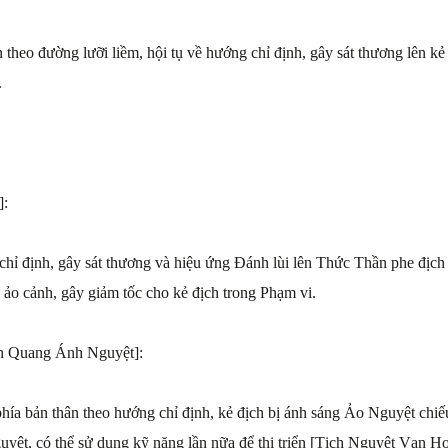
theo đường lưỡi liềm, hội tụ về hướng chỉ định, gây sát thương lên kẻ 
.
]:
ỉ định, gây sát thương và hiệu ứng Đánh lùi lên Thức Thần phe địch đ
 ảo cảnh, gây giảm tốc cho kẻ địch trong Phạm vi.
ch Quang Ánh Nguyệt]:
hía bản thân theo hướng chỉ định, kẻ địch bị ánh sáng Ảo Nguyệt chiế
yệt, có thể sử dụng kỹ năng lần nữa để thi triển [Tịch Nguyệt Vạn Ho