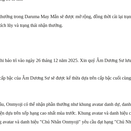
 thưởng trong Daruma May Mắn sẽ được mở rộng, đồng thời cài lại trạn
 tích lũy và trạng thái nhận thưởng.
khi bảo trì vào ngày 26 tháng 12 năm 2025. Xin quý Âm Dương Sư lưu 
 cấp bậc của Âm Dương Sư sẽ được kế thừa dựa trên cấp bậc cuối cùng
đầu, Onmyoji có thể nhận phần thưởng như khung avatar danh dự, danh 
ện dựa trên xếp hạng cao nhất mùa trước. Khung avatar và danh hiệu
g avatar và danh hiệu "Chủ Nhân Onmyoji" yêu cầu đạt hạng "Chủ Nh