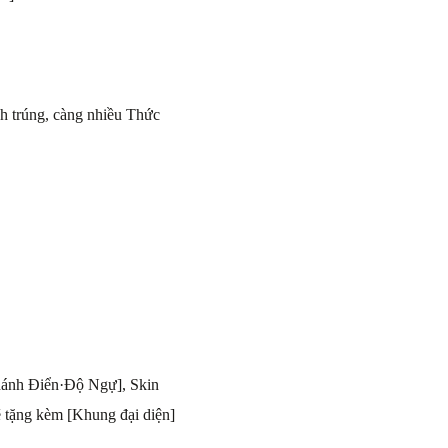
ch trúng, càng nhiều Thức
hánh Điển·Độ Ngự], Skin
tặng kèm [Khung đại diện]