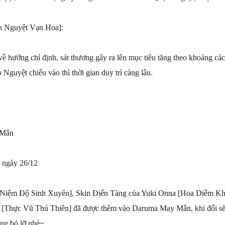
ch Nguyệt Vạn Hoa]:
về hướng chỉ định, sát thương gây ra lên mục tiêu tăng theo khoảng cá
Nguyệt chiếu vào thì thời gian duy trì càng lâu.
 Mắn
ì ngày 26/12
à Niệm Độ Sinh Xuyên], Skin Điển Tàng của Yuki Onna [Hoa Diễm K
 [Thực Vũ Thú Thiên] đã được thêm vào Daruma May Mắn, khi đổi sẽ 
ng bỏ lỡ nhé~