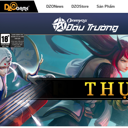
DZONews
DZOStore
Sản Phẩm