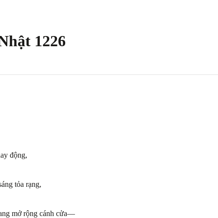
Nhật 1226
lay động,
áng tỏa rạng,
 đang mở rộng cánh cửa—