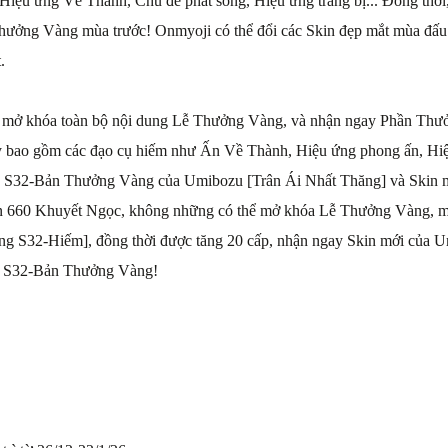
iệu ứng Về Thành, Chủ đề phát sóng, Hiệu ứng trang bị... Đồng thờ
 Thưởng Vàng mùa trước! Onmyoji có thể đổi các Skin đẹp mắt mùa đấu 
.
 mở khóa toàn bộ nội dung Lễ Thưởng Vàng, và nhận ngay Phần Thư
y bao gồm các đạo cụ hiếm như Ấn Về Thành, Hiệu ứng phong ấn, Hiệu
 S32-Bản Thưởng Vàng của Umibozu [Trân Ái Nhất Thăng] và Skin m
n 660 Khuyết Ngọc, không những có thể mở khóa Lễ Thưởng Vàng, m
ng S32-Hiếm], đồng thời được tăng 20 cấp, nhận ngay Skin mới của 
u S32-Bản Thưởng Vàng!