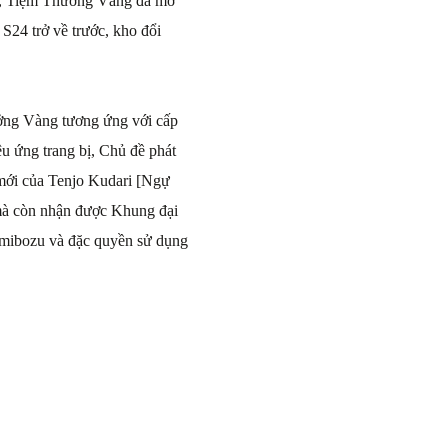
i, Tiệm Thưởng Vàng đã mở
S24 trở về trước, kho đổi
ởng Vàng tương ứng với cấp
 ứng trang bị, Chủ đề phát
ới của Tenjo Kudari [Ngự
à còn nhận được Khung đại
Umibozu và đặc quyền sử dụng