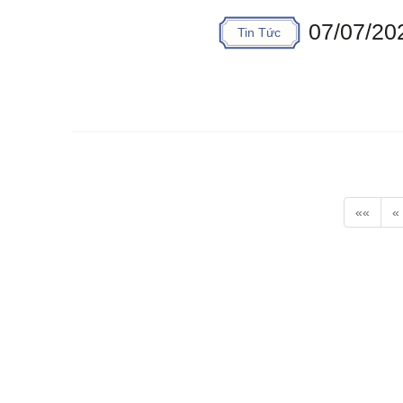
07/07/20
Tin Tức
««
«