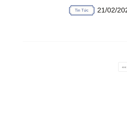
21/02/20
Tin Tức
««