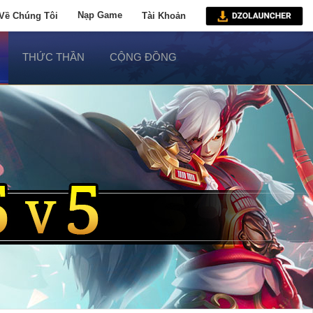
Về Chúng Tôi
Nạp Game
Tài Khoản
THỨC THẦN
CỘNG ĐỒNG