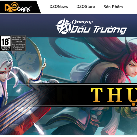
DZONews
DZOStore
Sản Phẩm