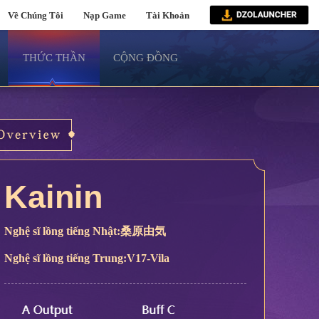
Về Chúng Tôi
Nạp Game
Tài Khoản
THỨC THẦN
CỘNG ĐỒNG
Kainin
Nghệ sĩ lồng tiếng Nhật:桑原由気
Nghệ sĩ lồng tiếng Trung:V17-Vila