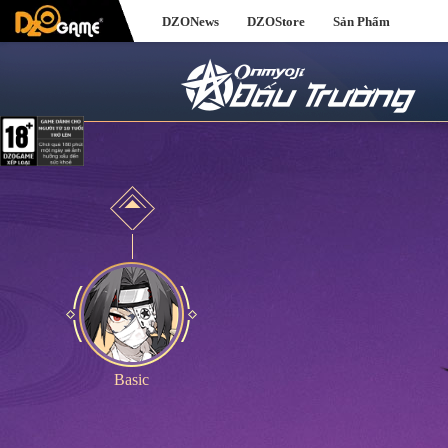
DZONews
DZOStore
Sản Phẩm
Basic