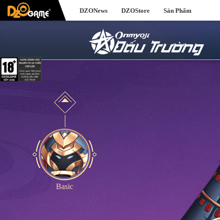
DZONews
DZOStore
Sản Phẩm
Basic