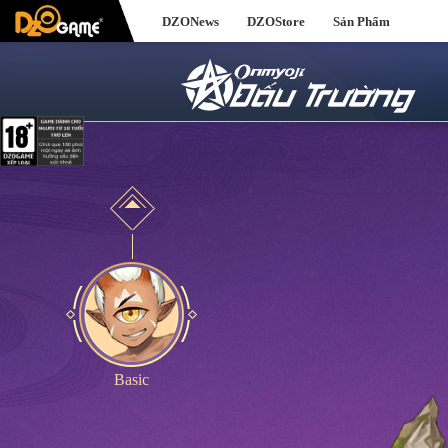
DZONews
DZOStore
Sản Phẩm
Basic