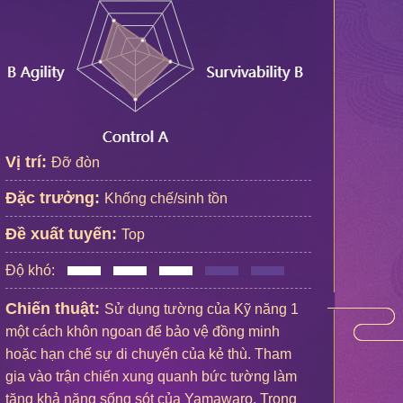
Vị trí:
Đỡ đòn
Đặc trưởng:
Khống chế/sinh tồn
Đề xuất tuyến:
Top
Độ khó:
Chiến thuật:
Sử dụng tường của Kỹ năng 1
một cách khôn ngoan để bảo vệ đồng minh
hoặc hạn chế sự di chuyển của kẻ thù. Tham
gia vào trận chiến xung quanh bức tường làm
tăng khả năng sống sót của Yamawaro. Trong