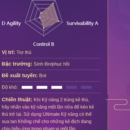
Vị trí:
Trợ thủ
Đặc trưởng:
Sinh tồn/phục hồi
Đề xuất tuyến:
Bot
Độ khó:
Chiến thuật:
Khi Kỹ năng 2 trúng kẻ thù,
hãy nhấn vào kỹ năng một lần nữa để kéo kẻ
thù trở lại. Sử dụng Ultimate Kỹ năng có thể
xua tan Khống chế cho những kẻ địch đang
chịu hiệu ứng trong phạm vi một lần.