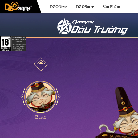
DZONews
DZOStore
Sản Phẩm
Basic